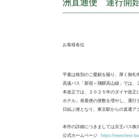
洲直通便 運行開
お客様各位
平素は格別のご愛顧を賜り、厚く御礼
高速バス「新宿～飛驒高山線」では、
本改正では、２０２５年のダイヤ改正
ホテル」発着便の便数を増やし、運行ダ
日結ぶ便となり、東京駅からの直通ア
本件の詳細につきましては京王バス株
公式ホームページ
https://www.keio-b