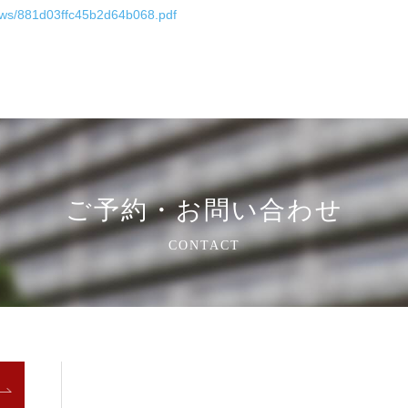
ews/881d03ffc45b2d64b068.pdf
ご予約・お問い合わせ
CONTACT