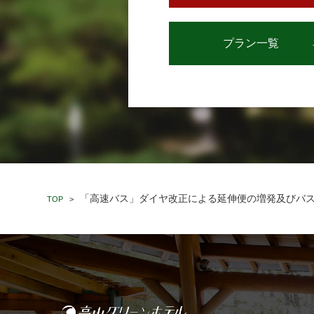
プラン一覧
「高速バス」ダイヤ改正による延伸便の増発及びバ
TOP
>