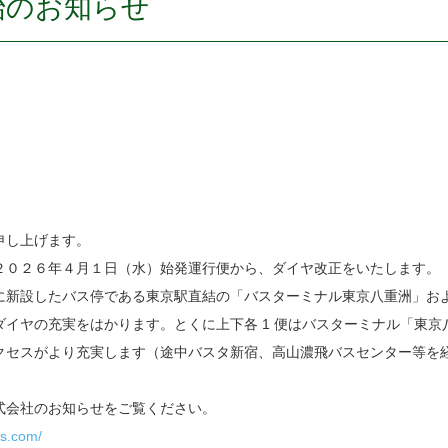
始のお知らせ
申し上げます。
２０２６年４月１日（水）始発運行便から、ダイヤ改正をいたします。
に新設したバス停である東京駅直結の「バスターミナル東京八重洲」お
イヤの充実をはかります。とくに上下各 1 便はバスターミナル「東
クセスがより充実します（途中バスタ新宿、高山濃飛バスセンター等を
式会社のお知らせをご覧ください。
us.com/