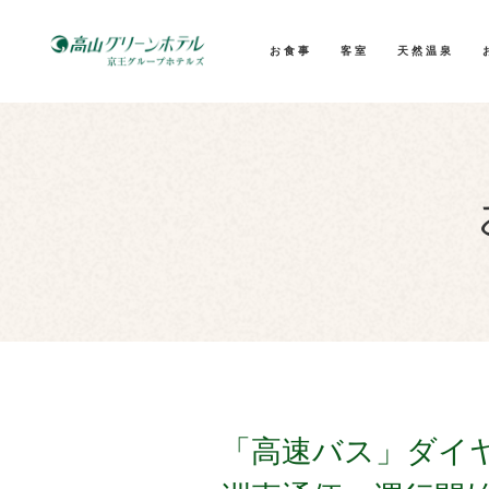
お食事
客室
天然温泉
「高速バス」ダイ