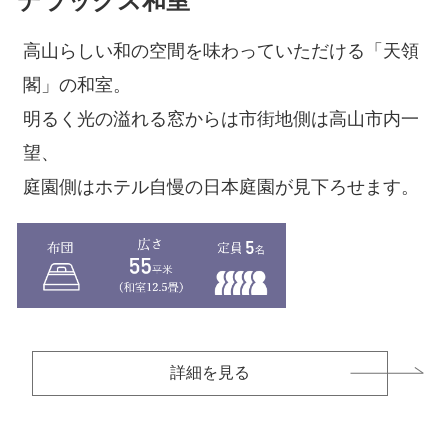
デラックス和室
高山らしい和の空間を味わっていただける「天領
閣」の和室。
コンフォートツイン
明るく光の溢れる窓からは市街地側は高山市内一
窓側にソファを配し、
望、
高山の景色をお楽しみいただけます。
庭園側はホテル自慢の日本庭園が見下ろせます。
詳細を見る
詳細を見る