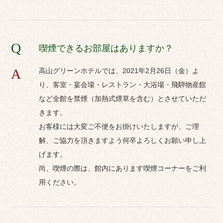
Q
喫煙できるお部屋はありますか？
A
高山グリーンホテルでは、2021年2月26日（金）よ
スタンダード
り、客室・宴会場・レストラン・大浴場・飛騨物産館
露天風呂付和室
など全館を禁煙（加熱式煙草を含む）とさせていただ
きます。
「高山の町屋」「奥飛騨の古民家」のテーマの
お客様には大変ご不便をお掛けいたしますが、ご理
下、伝統的な匠の技が光る飛騨家具や調度品を設
解、ご協力を頂きますよう何卒よろしくお願い申し上
げます。
え、たっぷりと旅の風情を味わっていただけま
尚、喫煙の際は、館内にあります喫煙コーナーをご利
す。
用ください。
露天風呂付きのお部屋でのんびりとプライベート
なひとときをお過ごし下さい。