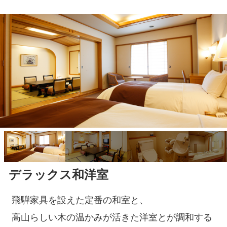
コンフォートツイン
デラックス和洋室
（3名様対応）
飛騨家具を設えた定番の和室と、
窓側にソファを配し、
高山らしい木の温かみが活きた洋室とが調和する