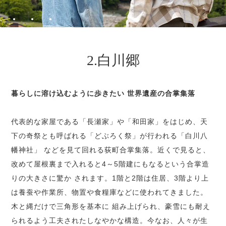
2.白川郷
暮らしに溶け込むように歩きたい 世界遺産の合掌集落
代表的な家屋である「長瀬家」や「和田家」をはじめ、天
下の奇祭とも呼ばれる「どぶろく祭」が行われる「白川八
幡神社」 などを見て回れる荻町合掌集落。近くで見ると、
改めて屋根裏まで入れると4～5階建にもなるという合掌造
りの大きさに驚か されます。1階と2階は住居、3階より上
は養蚕や作業所、物置や食糧庫などに使われてきました。
木と縄だけで三角形を基本に 組み上げられ、豪雪にも耐え
られるよう工夫されたしなやかな構造。今なお、人々が生