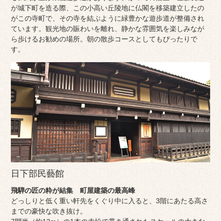
が城下町を造る際、この小高い丘陵地に仏閣を移築建立したの
がこの寺町で、その寺を結ぶように緑豊かな遊歩道が整備され
ています。観光地の賑わいを離れ、静かな雰囲気を楽しみなが
ら歩けるお勧めの場所。朝の散歩コースとしてもぴったりで
す。
日下部民藝館
飛騨の匠の粋が結集 町屋建築の最高峰
どっしりと低く重い軒先をくぐり中に入ると、3階にあたる高さ
までの豪快な吹き抜け。