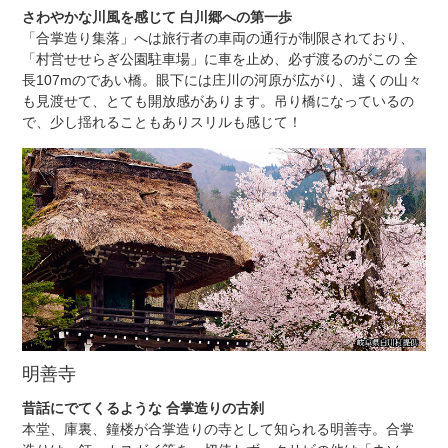
さわやかな川風を感じて 白川郷への第一歩
「合掌造り集落」へは旅行者の車両の通行が制限されており、
「村営せせらぎ公園駐車場」に車を止め、必ず渡るのがこの 全
長107mのであい橋。眼下には庄川の河原が広がり、遠くの山々
も見渡せて、とても開放感があります。吊り橋になっているの
で、少し揺れることもありスリルも感じて！
明善寺
昔話にでてくるような 合掌造りの古刹
本堂、庫裏、鐘楼が合掌造りの寺として知られる明善寺。合掌