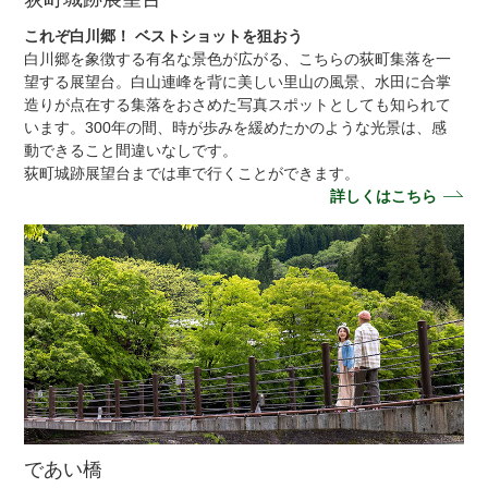
これぞ白川郷！ ベストショットを狙おう
白川郷を象徴する有名な景色が広がる、こちらの荻町集落を一
望する展望台。白山連峰を背に美しい里山の風景、水田に合掌
造りが点在する集落をおさめた写真スポットとしても知られて
います。300年の間、時が歩みを緩めたかのような光景は、感
動できること間違いなしです。
荻町城跡展望台までは車で行くことができます。
詳しくはこちら
であい橋