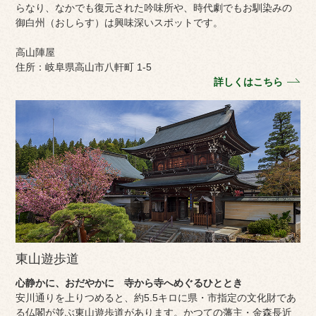
らなり、なかでも復元された吟味所や、時代劇でもお馴染みの
御白州（おしらす）は興味深いスポットです。
高山陣屋
住所：岐阜県高山市八軒町 1-5
詳しくはこちら
東山遊歩道
心静かに、おだやかに 寺から寺へめぐるひととき
安川通りを上りつめると、約5.5キロに県・市指定の文化財であ
る仏閣が並ぶ東山遊歩道があります。かつての藩主・金森長近