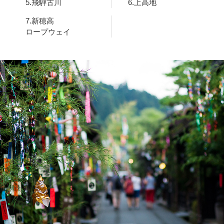
5.飛騨古川
6.上高地
7.新穂高
ロープウェイ