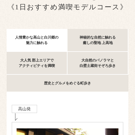
《1日おすすめ満喫モデルコース》
人情豊かな高山と白川郷の
神秘的な自然に触れる
魅力に触れる
癒しの聖地 上高地
大人気 郡上エリアで
大自然のパノラマと
アクティビティを満喫
白壁土蔵街そぞろ歩き
歴史とグルメをめぐる
町歩き
高山発