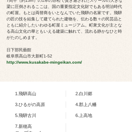
7間半（約13m）の1本の赤松で貫き通されたスケールの大きな
梁に圧倒されるここは、国の重要指定文化財でもある明治時代
の町屋。もとは両替商をいとなんでいた飛騨の名家です。飛騨
の匠の技を結集して建てられた建物を、伝わる数々の民芸品と
ともに紹介したいわゆる町屋ミュージアム。町衆文化が主とな
る高山文化の華ともいえる建築に触れて、流れる静かなひと時
がたのしめます。
日下部民藝館
岐阜県高山市大新町1-52
http://www.kusakabe-mingeikan.com/
1.飛騨高山
2.白川郷
3.ひるがの高原
4.郡上八幡
5.飛騨古川
6.上高地
7.新穂高