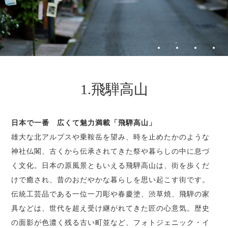
1.飛騨高山
日本で一番 広くて魅力満載「飛騨高山」
雄大な北アルプスや乗鞍岳を望み、時を止めたかのような
神社仏閣、古くから伝承されてきた祭や暮らしの中に息づ
く文化。日本の原風景ともいえる飛騨高山は、街を歩くだ
けで癒され、昔のおだやかな暮らしを思い起こす街です。
伝統工芸品である一位一刀彫や春慶塗、渋草焼、飛騨の家
具などは、世代を超え受け継がれてきた匠の心意気。歴史
の面影が色濃く残る古い町並など、フォトジェニック・イ