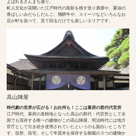
よばれるさんまち通り。
町人文化が花開いた江戸時代の面影を残す造り酒屋や、醤油の
香ばしいみだらしだんご、飛騨牛や、スイーツなどいろんなお
店が軒を並べて、見て回るだけでも楽しいエリアです。
高山陣屋
時代劇の世界が広がる！お白州も！ここは幕府の郡代代官所
江戸時代、幕府の直轄地となった高山の郡代・代官所として全
国でも現存する唯一の建物がこの高山陣屋。明治時代には地方
官庁として引き続き使用されていたというのも面白いところで
す。役所、役宅、そして年貢米を保存する御蔵の３つの建物か