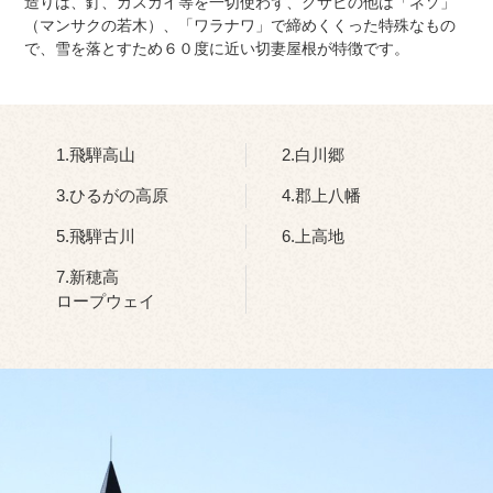
造りは、釘、カスガイ等を一切使わず、クサビの他は「ネソ」
（マンサクの若木）、「ワラナワ」で締めくくった特殊なもの
で、雪を落とすため６０度に近い切妻屋根が特徴です。
1.飛騨高山
2.白川郷
3.ひるがの高原
4.郡上八幡
5.飛騨古川
6.上高地
7.新穂高
ロープウェイ