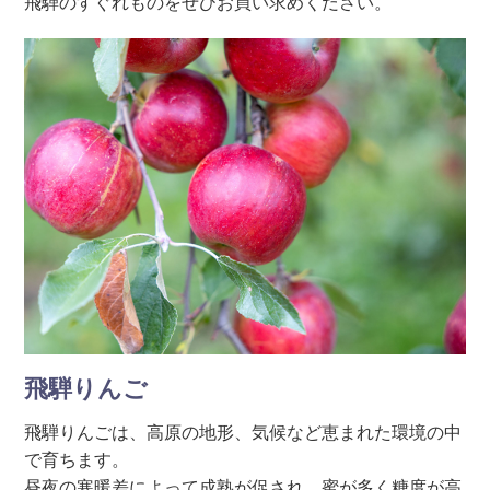
飛騨のすぐれものをぜひお買い求めください。
飛騨りんご
飛騨りんごは、高原の地形、気候など恵まれた環境の中
で育ちます。
昼夜の寒暖差によって成熟が促され、蜜が多く糖度が高